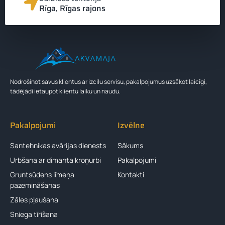
Rīga, Rīgas rajons
Zvanīt 24201201
Nodrošinot savus klientus ar izcilu servisu, pakalpojumus uzsākot laicīgi,
tādējādi ietaupot klientu laiku un naudu.
Pakalpojumi
Izvēlne
Santehnikas avārijas dienests
Sākums
Urbšana ar dimanta kroņurbi
Pakalpojumi
Gruntsūdens līmeņa
Kontakti
pazemināšanas
Zāles pļaušana
Sniega tīrīšana