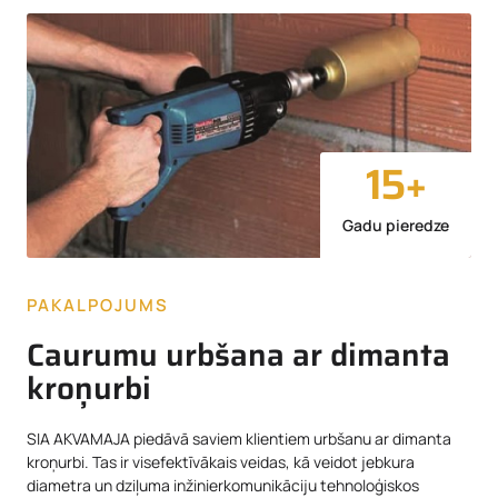
15
+
Gadu pieredze
PAKALPOJUMS
Caurumu urbšana ar dimanta
kroņurbi
SIA AKVAMAJA piedāvā saviem klientiem urbšanu ar dimanta
kroņurbi. Tas ir visefektīvākais veidas, kā veidot jebkura
diametra un dziļuma inžinierkomunikāciju tehnoloģiskos