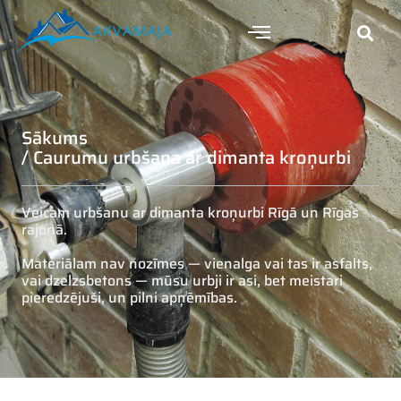
Sākums
/ Caurumu urbšana ar dimanta kroņurbi
Veicam urbšanu ar dimanta kroņurbi Rīgā un Rīgas
rajonā.
Materiālam nav nozīmes — vienalga vai tas ir asfalts,
vai dzelzsbetons — mūsu urbji ir asi, bet meistari
pieredzējuši, un pilni apņēmības.