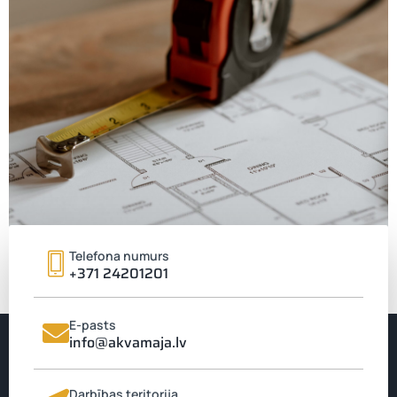
Telefona numurs
+371 24201201
E-pasts
info@akvamaja.lv
Nekavējies, zvani,
palīdzēsim
Darbības teritorija