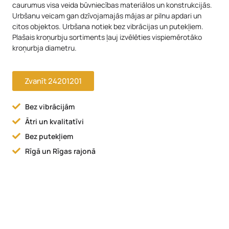
caurumus visa veida būvniecības materiālos un konstrukcijās.
Urbšanu veicam gan dzīvojamajās mājas ar pilnu apdari un
citos objektos. Urbšana notiek bez vibrācijas un putekļiem.
Plašais kroņurbju sortiments ļauj izvēlēties vispiemērotāko
kroņurbja diametru.
Zvanīt 24201201
Bez vibrācijām
Ātri un kvalitatīvi
Bez putekļiem
Rīgā un Rīgas rajonā