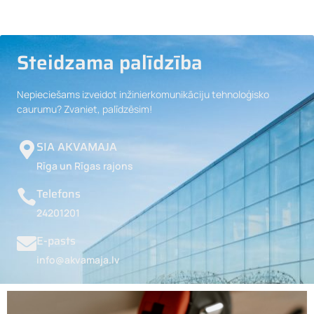
Steidzama palīdzība
Nepieciešams izveidot inžinierkomunikāciju tehnoloģisko
caurumu? Zvaniet, palīdzēsim!
SIA AKVAMAJA
Rīga un Rīgas rajons
Telefons
24201201
E-pasts
info@akvamaja.lv