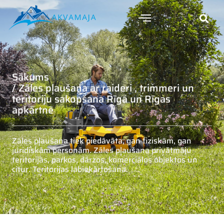
Sākums
/ Zāles pļaušana ar raideri , trimmeri un
teritoriju sakopšana Rīgā un Rīgas
apkārtnē
Zāles pļaušana tiek piedāvāta, gan fiziskām, gan
juridiskām personām. Zāles pļaušana privātmāju
teritorijās, parkos, dārzos, komerciālos objektos un
citur. Teritorijas labiekārtošana.