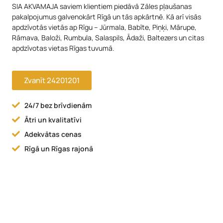
SIA AKVAMAJA saviem klientiem piedāvā Zāles pļaušanas
pakalpojumus galvenokārt Rīgā un tās apkārtnē. Kā arī visās
apdzīvotās vietās ap Rīgu – Jūrmala, Babīte, Piņķi, Mārupe,
Rāmava, Baloži, Rumbula, Salaspils, Ādaži, Baltezers un citas
apdzīvotas vietas Rīgas tuvumā.
Zvanīt 24201201
24/7 bez brīvdienām
Ātri un kvalitatīvi
Adekvātas cenas
Rīgā un Rīgas rajonā