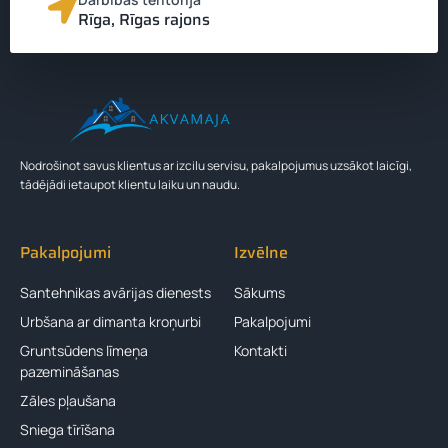
Rīga, Rīgas rajons
Zvanīt 24201201
Nodrošinot savus klientus ar izcilu servisu, pakalpojumus uzsākot laicīgi,
tādējādi ietaupot klientu laiku un naudu.
Pakalpojumi
Izvēlne
Santehnikas avārijas dienests
Sākums
Urbšana ar dimanta kroņurbi
Pakalpojumi
Gruntsūdens līmeņa
Kontakti
pazemināšanas
Zāles pļaušana
Sniega tīrīšana