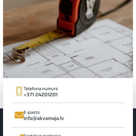
Telefona numurs
+371 24201201
E-pasts
info@akvamaja.lv
Nekavējies, zvani,
palīdzēsim
Darbības teritorija