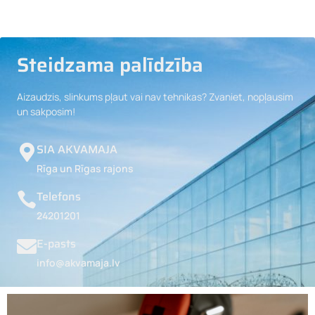
Steidzama palīdzība
Aizaudzis, slinkums pļaut vai nav tehnikas? Zvaniet, nopļausim
un sakposim!
SIA AKVAMAJA
Rīga un Rīgas rajons
Telefons
24201201
E-pasts
info@akvamaja.lv