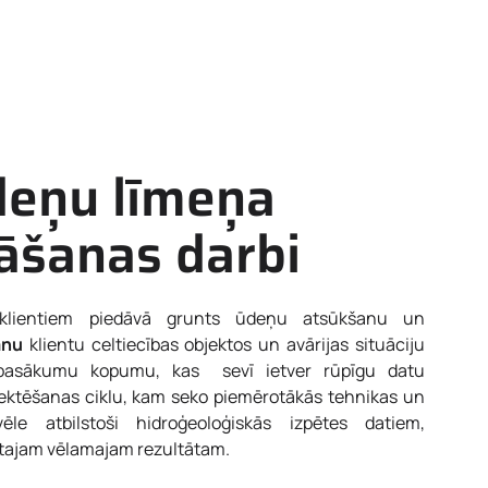
deņu līmeņa
āšanas darbi
lientiem piedāvā grunts ūdeņu atsūkšanu un
anu
klientu celtiecības objektos un avārijas situāciju
 pasākumu kopumu, kas sevī ietver rūpīgu datu
ektēšanas ciklu, kam seko piemērotākās tehnikas un
le atbilstoši hidroģeoloģiskās izpētes datiem,
nētajam vēlamajam rezultātam.