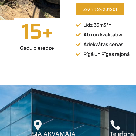
Zvanīt 24201201
15
+
Līdz 35m3/h
Ātri un kvalitatīvi
Adekvātas cenas
Gadu pieredze
Rīgā un Rīgas rajonā
SIA AKVAMAJA
Telefons