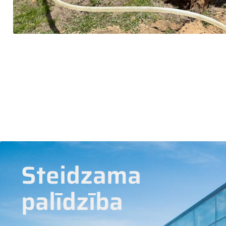
Steidzama
palīdzība