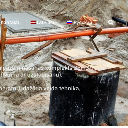
Kontakti
Latviešu
Русский
a pazemināšanas komplekts 35m3/h,
4″ (Noma ar uzstādīšanu).
peratori, dažāda veida tehnika.