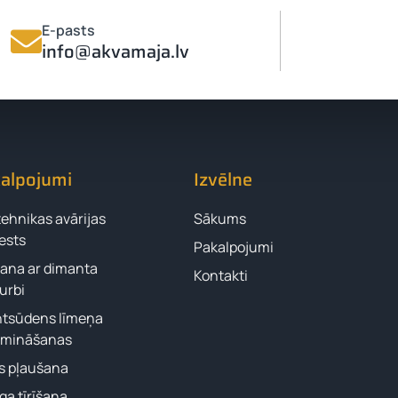
E-pasts
info@akvamaja.lv
,
alpojumi
Izvēlne
ehnikas avārijas
Sākums
ests
Pakalpojumi
ana ar dimanta
Kontakti
urbi
tsūdens līmeņa
emināšanas
s pļaušana
ga tīrīšana