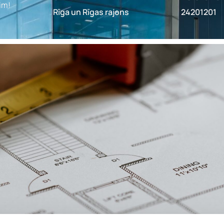
im!
Rīga un Rīgas rajons
24201201