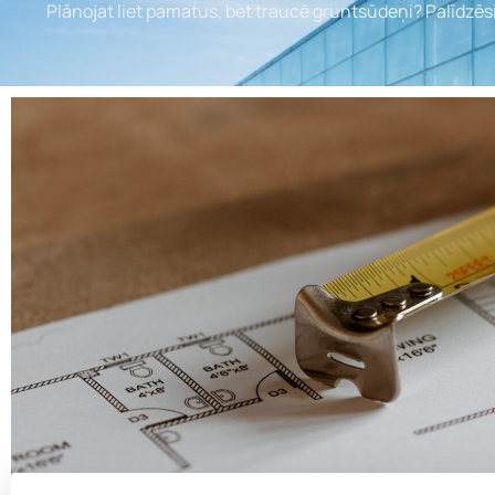
Plānojat liet pamatus, bet traucē gruntsūdeņi? Palīdzēs