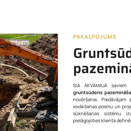
PAKALPOJUMS
Gruntsū
pazemin
SIA AKVAMAJA saviem k
gruntsūdens pazemināš
novēršanai. Piedāvājam
ievākšanas posmu un proj
sūknēšanas sistēmu izvē
pielāgojoties klienta defi