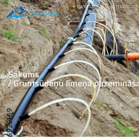
SIA AKVAMAJA
+371 24201201
Sākums
/ Gruntsūdeņu līmeņa pazemināša