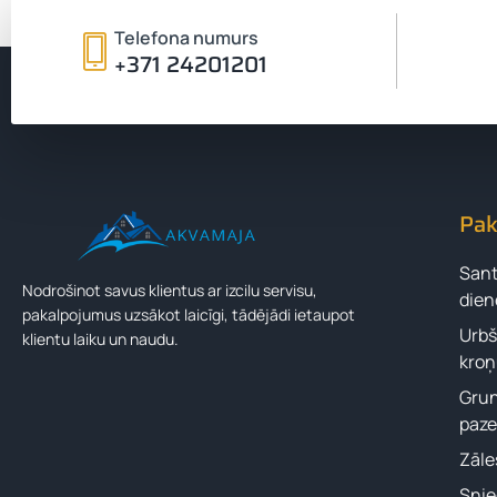
Telefona numurs
+371 24201201
Nekavējies, zvani
palīdzēsim
Pak
Zvanīt 24201201
Sant
Nodrošinot savus klientus ar izcilu servisu,
dien
pakalpojumus uzsākot laicīgi, tādējādi ietaupot
Urbš
klientu laiku un naudu.
kroņ
Grun
paz
Zāle
Snie