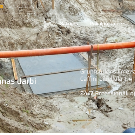
info@akvamaja.lv
Sākums
Pakalpojumi
Gruntsūdens līmeņ
Caffini Libellula 1-
nas darbi
24/7 Profesionāli o