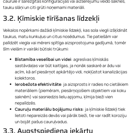
caurule ir sarežģītas konfigurācijas vai aizsērējumu veido saknes,
tauku slāņi un citi grūti noņemami materiāli.
3.2. Ķīmiskie tīrīšanas līdzekļi
Veikalos nopērkami dažādi ķīmiskie līdzekļi, kas sola viegli izšķīdināt
taukus, matu kunkuļus un citus nosēdumus. Tie patiešām var
palīdzēt viegla vai mēreni spītīga aizsprostojuma gadījumā, tomēr
šīm vielām ir vairāki būtiski trūkumi:
Bīstamība veselībai un videi
: agresīvas ķīmiskās
sastāvdaļas var būt kaitīgas, ja nonāk saskarē ar ādu vai
acīm, kā arī piesārņot apkārtējo vidi, nokļūstot kanalizācijas
kolektoros.
Ierobežota efektivitāte
: ja aizsprosts ir radies no cietākiem
materiāliem (piemēram, piesārņojošiem objektiem vai koku
saknēm) vai sasniedzis lielu apjomu, ķīmija bieži vien
nepalīdzēs.
Cauruļu materiālu bojājumu risks
: ja ķīmiskie līdzekļi tiek
lietoti nepareizās devās vai pārāk bieži, tie var radīt koroziju
un bojāt pašus cauruļvadus.
3.3. Augstspiediena iekārtu