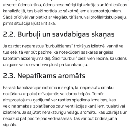
atverot ūdens krānu, ūdens nesamērīgi ilgi uzkrājas un lēni iesūcas
kanalizācijā, tas bieži norāda uz sākotnējiem aizsprostojumiem.
Šādā brīdī vēl var pietikt ar vieglāku tīrīšanu vai profilaktisku pieeju,
pirms situācija kļūst kritiska.
2.2. Burbuļi un savdabīgas skaņas
Ja dzirdat neparastus “burbulēšanas” trokšņus izlietnē, vannā vai
tualetē, tā var būt pazīme, ka notekūdeņi saskaras ar gaisa
kabatām aizsērējuma dēļ. Šādi “burbuli” bieži vien liecina, ka ūdens
un gaiss vairs nevar brīvi plūst pa kanalizāciju.
2.3. Nepatīkams aromāts
Parasti kanalizācijas sistēma ir slēgta, lai nepieļautu smaku
nokļūšanu atpakaļ dzīvojamās vai darba telpās. Tomēr
aizsprostojumu gadījumā var rasties spiediena izmaiņas, kas
veicina smakas izplatīšanos caur ventilācijas kanāliem, tualeti vai
izlietnēm. Ja sajūtat neraksturīgu nelāgu aromātu, kas uzkrājas un
nepazūd pat pēc telpas vēdināšanas, tas var būt brīdinājuma
signāls.