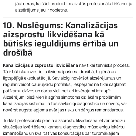
jāatceras, ka šādi produkti neaizstās profesionālu tīrīšanu, ja
aizsērējums jau ir nopietns.
10. Noslēgums: Kanalizācijas
aizsprostu likvidēšana kā
būtisks ieguldījums ērtībā un
drošībā
Kanalizācijas aizsprostu likvidēšana
nav tikai tehnisks process.
Tā ir būtiska investīcija ikviena īpašuma drošībā, higiēnā un
ilgtspējīgā ekspluatācijā. Savlaicīgi novēršot aizsērējumus un
regulāri veicot cauruļvadu profilaksi, iespējams ne tikai saglabāt
patīkamu dzīves un darba vidi, bet arī ievērojami ietaupīt.
Aizsērējumi bieži vien ir agrīns simptoms dziļākām problēmām
kanalizācijas sistēmā: ja tās savlaicīgi diagnostikā un novērš, var
novērst augsta apjoma avārijas risku un dārgus remontdarbus.
Turklāt profesionāla pieeja aizsprostu likvidēšanā ietver precīzu
situācijas izvērtēšanu, kameru diagnostiku, mūsdienīgu iekārtu
izmantošanu un kvalitatīvas konsultācijas par turpmākajiem