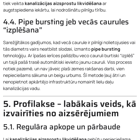
tiek veikta
kanalizācijas aizsprostu likvidēšana
ar
augstspiediena iekārtu, lai nodrošinātu pilnīgu tīrību.
4.4. Pipe bursting jeb vecās caurules
“izplēšana”
Sarežģītākos gadījumos, kad vecā caurule ir pilnīgi nolietojusies vai
tās diametrs vairs neatbilst slodzei, izmanto
pipe bursting
tehnoloģiju. Ar īpašas ierīces palīdzību veco cauruli burtiski “izplēš”
un tajā pašā trasē automātiski ievieto jaunu cauruli. Viss process
notiek pazemē, un nav jāveic plaši zemes rakšanas darbi, vien
nepieciešams sākuma un beigu urbums. Šī metode ļauj ātri un
nenopietnot apkārtējo infrastruktūru nomainīt lielu daļu
kanalizācijas vadu.
5. Profilakse – labākais veids, kā
izvairīties no aizsērējumiem
5.1. Regulāra apkope un pārbaude
Lai
kanalizācijas aizsprostu likvidēšana
nebūtu nepieciešama