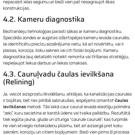
nepaceļot ielas segumu un bieži vien pat nesagraujot ēkas
konstrukcijas.
4.2. Kameru diagnostika
Beztranšeju tehnoloģijas parasti sākas ar kameru diagnostiku.
Speciālās zondes ar augstas izšķirtspējas kameru ievada caurulēs,
lai identificētu precīzu aizsērējuma vietu, kā arī novērtētu, vai ir
plaisas, korozija, koku saknes vai citi fiziski bojājumi. Kameru
diagnostika ļauj detalizēti noteikt remonta vai tīrīšanas stratēģiju,
nepieļaujot liekus darbus un liekas izmaksas.
4.3. Cauruļvadu čaulas ievilkšana
(Relining)
Ja, veicot aizsprostu likvidēšanu, atklājas, ka kanalizācijas caurules
ir bojātas, bet nav pilnībā sabrukušas, iespējams izmantot
čaulas
ievilkšanas
metodi. Tās laikā caur cauruli ievada elastīgu polimēra
“zeķi”, kuru sacietina ar karstā ūdens vai tvaika palīdzību. Rezultātā
tiek iegūta jauna, gluda un izturīga “caurule caurulē”, kas turpmāk
ne vien atvieglo notekūdeņu plūsmu, bet arī aizsargā pret koku
saknēm, koroziju un citiem bojājumiem. Bieži vien pirms šī procesa