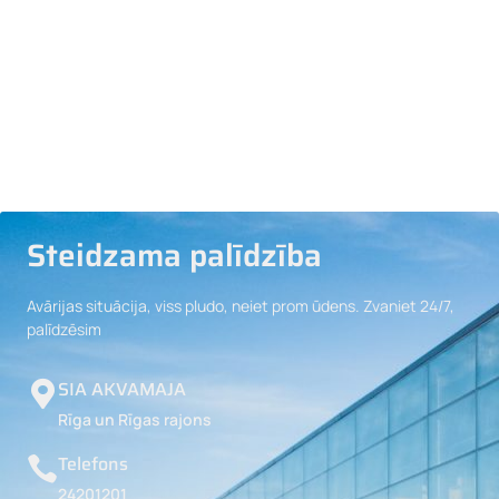
Steidzama palīdzība
Avārijas situācija, viss pludo, neiet prom ūdens. Zvaniet 24/7,
palīdzēsim
SIA AKVAMAJA
Rīga un Rīgas rajons
Telefons
24201201