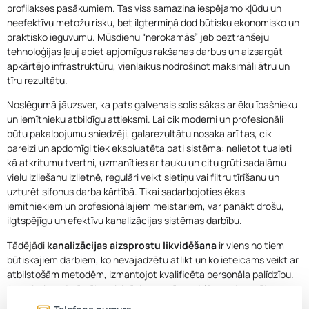
profilakses pasākumiem. Tas viss samazina iespējamo kļūdu un
neefektīvu metožu risku, bet ilgtermiņā dod būtisku ekonomisko un
praktisko ieguvumu. Mūsdienu “nerokamās” jeb beztranšeju
tehnoloģijas ļauj apiet apjomīgus rakšanas darbus un aizsargāt
apkārtējo infrastruktūru, vienlaikus nodrošinot maksimāli ātru un
tīru rezultātu.
Noslēgumā jāuzsver, ka pats galvenais solis sākas ar ēku īpašnieku
un iemītnieku atbildīgu attieksmi. Lai cik moderni un profesionāli
būtu pakalpojumu sniedzēji, galarezultātu nosaka arī tas, cik
pareizi un apdomīgi tiek ekspluatēta pati sistēma: nelietot tualeti
kā atkritumu tvertni, uzmanīties ar tauku un citu grūti sadalāmu
vielu izliešanu izlietnē, regulāri veikt sietiņu vai filtru tīrīšanu un
uzturēt sifonus darba kārtībā. Tikai sadarbojoties ēkas
iemītniekiem un profesionālajiem meistariem, var panākt drošu,
ilgtspējīgu un efektīvu kanalizācijas sistēmas darbību.
Tādējādi
kanalizācijas aizsprostu likvidēšana
ir viens no tiem
būtiskajiem darbiem, ko nevajadzētu atlikt un ko ieteicams veikt ar
atbilstošām metodēm, izmantojot kvalificēta personāla palīdzību.
Atcerieties – jo ātrāk atrisināsiet mazās problēmas, jo retāk
saskarsieties ar nopietnām avārijām, sarežģītākiem remontiem un