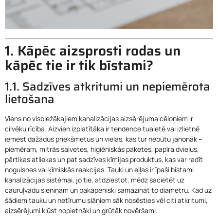
1. Kāpēc aizsprosti rodas un
Nekavējies, zvani,
palīdzēsim
kāpēc tie ir tik bīstami?
1.1. Sadzīves atkritumi un nepiemērota
Zvanīt 24201201
lietošana
Viens no visbiežākajiem kanalizācijas aizsērējuma cēloņiem ir
cilvēku rīcība. Aizvien izplatītāka ir tendence tualetē vai izlietnē
iemest dažādus priekšmetus un vielas, kas tur nebūtu jānonāk –
piemēram, mitrās salvetes, higiēniskās paketes, papīra dvieļus,
pārtikas atliekas un pat sadzīves ķīmijas produktus, kas var radīt
nogulsnes vai ķīmiskās reakcijas. Tauki un eļļas ir īpaši bīstami
kanalizācijas sistēmai, jo tie, atdziestot, mēdz sacietēt uz
cauruļvadu sieniņām un pakāpeniski samazināt to diametru. Kad uz
šādiem tauku un netīrumu slāņiem sāk nosēsties vēl citi atkritumi,
aizsērējumi kļūst nopietnāki un grūtāk novēršami.