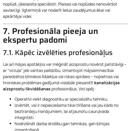
noplūdi, jāiesaista speciālisti. Plaisas vai noplūdes nenovēršot
savlaicīgi, ilgtermiņā var nodarīt lielus zaudējumus ēkai vai
apkārtējai videi.
7. Profesionāla pieeja un
ekspertu padomi
7.1. Kāpēc izvēlēties profesionāļus
Lai arī mājas apstākļos var mēģināt aizsprostu novērst patstāvīgi –
ar “virzuļa” jeb vantas palīdzību, izmantojot mājsaimniecībai
paredzētos ķīmiskos līdzekļus vai rokas spirāles – nopietnas vai
hroniskas problēmas gadījumā vislabāk piesaistīt
kanalizācijas
aizsprostu likvidēšanas
profesionāļus. Viņi spēj:
Operatīvi veikt diagnostiku ar specializētu tehniku.
Izvērtēt, vai ir nepieciešama tikai tīrīšana vai jau kāds no
beztranšeju risinājumiem, lai atjaunotu cauruļvada
integritāti.
Nodrošināt darba drošību gan tehnikas, gan ķīmijas
izmantošanā.