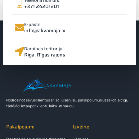
Telefona numurs
laikietilpīgām sekām. Investīcija regulārā profilaksē un profesionālā
+371 24201201
pieejā atmaksājas ilgtermiņā, nodrošinot drošību, komfortu un
mierīgu ikdienas ritmu gan mājās, gan uzņēmumā.
E-pasts
info@akvamaja.lv
Darbības teritorija
Rīga, Rīgas rajons
Nodrošinot savus klientus ar izcilu servisu, pakalpojumus uzsākot laicīgi,
tādējādi ietaupot klientu laiku un naudu.
Pakalpojumi
Izvēlne