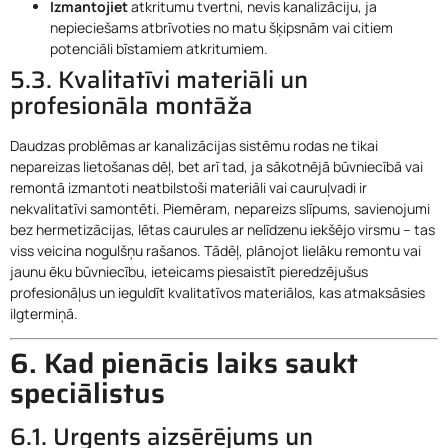
Izmantojiet
atkritumu tvertni, nevis kanalizāciju, ja
nepieciešams atbrīvoties no matu šķipsnām vai citiem
potenciāli bīstamiem atkritumiem.
5.3. Kvalitatīvi materiāli un
profesionāla montāža
Daudzas problēmas ar kanalizācijas sistēmu rodas ne tikai
nepareizas lietošanas dēļ, bet arī tad, ja sākotnējā būvniecībā vai
remontā izmantoti neatbilstoši materiāli vai cauruļvadi ir
nekvalitatīvi samontēti. Piemēram, nepareizs slīpums, savienojumi
bez hermetizācijas, lētas caurules ar nelīdzenu iekšējo virsmu – tas
viss veicina nogulšņu rašanos. Tādēļ, plānojot lielāku remontu vai
jaunu ēku būvniecību, ieteicams piesaistīt pieredzējušus
profesionāļus un ieguldīt kvalitatīvos materiālos, kas atmaksāsies
ilgtermiņā.
6. Kad pienācis laiks saukt
speciālistus
6.1. Urgents aizsērējums un