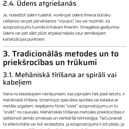
2.4. Ūdens atgriešanās
Ja, nolaidžot ūdeni tualetē, novērojat ūdens līmeņa būtisku
celšanos vai pat pārvēršanos “virpuļos”, tas var nozīmēt, ka
aizsprostojums tuvinās kritiskam līmenim. Smagākos gadījumos
ūdens var pat sākt plūst atpakaļ telpās caur zemākajiem
kanalizācijas punktiem.
3. Tradicionālās metodes un to
priekšrocības un trūkumi
3.1. Mehāniskā tīrīšana ar spirāli vai
kabeļiem
Viens no klasiskajiem risinājumiem, kas joprojām tiek plaši lietots, ir
mehāniskā tīrīšana. Izmantojot speciālas spirāles vai kabeļus ar
metāla uzgaļiem, iespējams fiziski “izsist” aizsprostojumu un to
“izvilkt” no caurules. Mehāniskās tīrīšanas metodes priekšrocības ir
salīdzinoši zemās izmaksas un vienkāršā tehnoloģija. Taču praksē
to efektivitāte var būt ierobežota, ja aizsprostojums ir ļoti plašs, ja