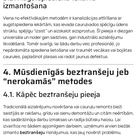
izmantošana
Viena no efektīvākajām metodēm ir kanalizācijas attīrīšana ar
augstspiediena iekārtām, kas ievada cauruļvados spēcīgu ūdens
strūklu, spējīgu “izsist” un aizskalot aizsprostus. Šī pieeja ir diezgan
universāla un noder gan sadzīves, gan industriālo aizsērējumu
likvidēšanā. Tomēr svarīgi, lai šādu darbu veic profesionāļi, jo
nepārdomāta spiediena lietošana var traumēt vecākas vai bojātas
caurules, paplašinot plaisas vai radot jaunus defektus.
4. Mūsdienīgās beztranšeju jeb
“nerokamās” metodes
4.1. Kāpēc beztranšeju pieeja
Tradicionālā aizsērējumu novēršana vai cauruļu remonts bieži
saistījās ar rakšanu, grīdu vai sienu demontāžu un citām neērtībām,
kas sadārdzināja darbu izmaksas un radīja būtisku haosu. Lai
izvairītos no šādiem apjomīgiem darbiem, uzņēmumi arvien biežāk
izmanto
beztranšeju
risinājumus, kas ļauj novērst problēmu,