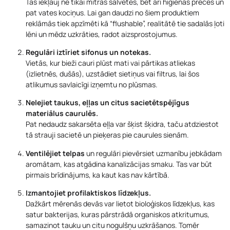
Tas iekļauj ne tikai mitrās salvetes, bet arī higiēnas preces un
pat vates kociņus. Lai gan daudzi no šiem produktiem
reklāmās tiek apzīmēti kā “flushable”, realitātē tie sadalās ļoti
lēni un mēdz uzkrāties, radot aizsprostojumus.
Regulāri iztīriet sifonus un notekas.
Vietās, kur bieži cauri plūst mati vai pārtikas atliekas
(izlietnēs, dušās), uzstādiet sietiņus vai filtrus, lai šos
atlikumus savlaicīgi izņemtu no plūsmas.
Nelejiet taukus, eļļas un citus sacietētspējīgus
materiālus caurulēs.
Pat nedaudz sakarsēta eļļa var šķist šķidra, taču atdziestot
tā strauji sacietē un pieķeras pie caurules sienām.
Ventilējiet telpas
un regulāri pievērsiet uzmanību jebkādam
aromātam, kas atgādina kanalizācijas smaku. Tas var būt
pirmais brīdinājums, ka kaut kas nav kārtībā.
Izmantojiet profilaktiskos līdzekļus.
Dažkārt mērenās devās var lietot bioloģiskos līdzekļus, kas
satur bakterijas, kuras pārstrādā organiskos atkritumus,
samazinot tauku un citu nogulšņu uzkrāšanos. Tomēr