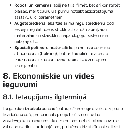
Roboti un kameras
: spēj ne tikai filmēt, bet arī konstatēt
plaisas, mērīt cauruļu slīpumu, noteikt aizsprostojuma
sastāvu u. c. parametriem.
Augstspiediena iekārtas ar mainīgu spiedienu
: dod
iespēju regulēt ūdens strūklu atbilstoši cauruļvadu
materiālam un stāvoklim, nepārslogojot sistēmu un
nebojājot to.
Speciāli polimēru materiāli
: kalpo ne tikai caurules
atjaunošanai (Relining), bet arī tās iekšējai virsmas
izlīdzināšanai, kas samazina turpmāku aizsērējumu
iespējamību.
8. Ekonomiskie un vides
ieguvumi
8.1. Ietaupījums ilgtermiņā
Lai gan daudzi cilvēki cenšas “pataupīt” un mēģina veikt aizsprostu
likvidēšanu paši, profesionāla pieeja bieži vien izrādās
visizdevīgākais risinājums. Ja aizsērējums netiek pilnībā novērsts
vai cauruļvadiem jau ir bojājumi, problēma drīz atkārtosies, liekot