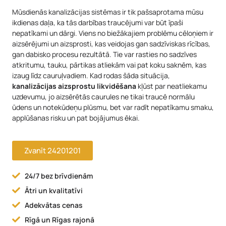
Mūsdienās kanalizācijas sistēmas ir tik pašsaprotama mūsu
ikdienas daļa, ka tās darbības traucējumi var būt īpaši
nepatīkami un dārgi. Viens no biežākajiem problēmu cēloņiem ir
aizsērējumi un aizsprosti, kas veidojas gan sadzīviskas rīcības,
gan dabisko procesu rezultātā. Tie var rasties no sadzīves
atkritumu, tauku, pārtikas atliekām vai pat koku saknēm, kas
izaug līdz cauruļvadiem. Kad rodas šāda situācija,
kanalizācijas aizsprostu likvidēšana
kļūst par neatliekamu
uzdevumu, jo aizsērētās caurules ne tikai traucē normālu
ūdens un notekūdeņu plūsmu, bet var radīt nepatīkamu smaku,
applūšanas risku un pat bojājumus ēkai.
Zvanīt 24201201
24/7 bez brīvdienām
Ātri un kvalitatīvi
Adekvātas cenas
Rīgā un Rīgas rajonā