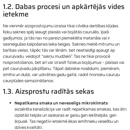
1.2. Dabas procesi un apkārtējās vides
ietekme
Ne vienmēr aizsprostojumu izraisa tikai cilvēka darbības kļūdas.
Koku saknes spēj ieaugt plaisās vai bojātās caurulēs, īpaši
gadījumos, ja tās nav no pareizi piemeklēta materiāla vai ir
sasniegušas kalpošanas laika beigas. Saknes meklē mitrumu un
barības vielas, tāpēc tās var lēnām, bet neatlaidīgi apaugt ap
cauruļvadu, veidojot “sakņu mudžekli”. Tas ne tikai provocē
nosprostošanos, bet arī var izraisīt fiziskus bojājumus – plaisas vai
pat cauruļvadu pārplīšanu. Tāpat dabiskie nosēdumi, piemēram,
smiltis un dubļi, var uzkrāties gadu gaitā, radot hronisku cauruļu
caurplūdes samazināšanos.
1.3. Aizsprostu radītās sekas
Nepatīkama smaka un neveselīgs mikroklimats
:
aizsērēta kanalizācija var radīt nepatīkamas smakas, kas ātri
izplatās telpās un saskaras ar gaisu gan iekštelpās, gan
ārpusē. Tas negatīvi ietekmē ēkas iemītnieku veselību un
dzīves kvalitāti.