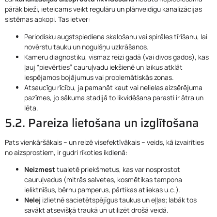
pārāk bieži, ieteicams veikt regulāru un plānveidīgu kanalizācijas
sistēmas apkopi. Tas ietver:
Periodisku augstspiediena skalošanu vai spirāles tīrīšanu, lai
novērstu tauku un nogulšņu uzkrāšanos.
Kameru diagnostiku, vismaz reizi gadā (vai divos gados), kas
ļauj “pievērties” cauruļvadu iekšienē un laikus atklāt
iespējamos bojājumus vai problemātiskās zonas.
Atsaucīgu rīcību, ja pamanāt kaut vai nelielas aizsērējuma
pazīmes, jo sākuma stadijā to likvidēšana parasti ir ātra un
lēta.
5.2. Pareiza lietošana un izglītošana
Pats vienkāršākais – un reizē visefektīvākais – veids, kā izvairīties
no aizsprostiem, ir gudri rīkoties ikdienā:
Neizmest
tualetē priekšmetus, kas var nosprostot
cauruļvadus (mitrās salvetes, kosmētikas tampona
ieliktnīšus, bērnu pamperus, pārtikas atliekas u.c.).
Nelej
izlietnē sacietētspējīgus taukus un eļļas; labāk tos
savākt atsevišķā traukā un utilizēt drošā veidā.