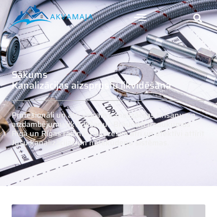
Sākums
Kanalizācijas aizsprostu likvidēšana
Profesionāli un ātri veicam kanalizācijas tīrīšanu un
aizdambējumu likvidēšanu. Braucam izsaukumos
Rīgā un Rīgas rajonā. Palīdzēsim ātri un efektīvi attīrīt
Jūsu kanalizācijas un notekūdeņu sistēmas.