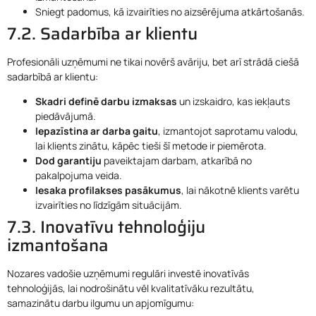
Sniegt padomus, kā izvairīties no aizsērējuma atkārtošanās.
7.2. Sadarbība ar klientu
Profesionāli uzņēmumi ne tikai novērš avāriju, bet arī strādā ciešā
sadarbībā ar klientu:
Skadri definē darbu izmaksas
un izskaidro, kas iekļauts
piedāvājumā.
Iepazīstina ar darba gaitu
, izmantojot saprotamu valodu,
lai klients zinātu, kāpēc tieši šī metode ir piemērota.
Dod garantiju
paveiktajam darbam, atkarībā no
pakalpojuma veida.
Iesaka profilakses pasākumus
, lai nākotnē klients varētu
izvairīties no līdzīgām situācijām.
7.3. Inovatīvu tehnoloģiju
izmantošana
Nozares vadošie uzņēmumi regulāri investē inovatīvās
tehnoloģijās, lai nodrošinātu vēl kvalitatīvāku rezultātu,
samazinātu darbu ilgumu un apjomīgumu: