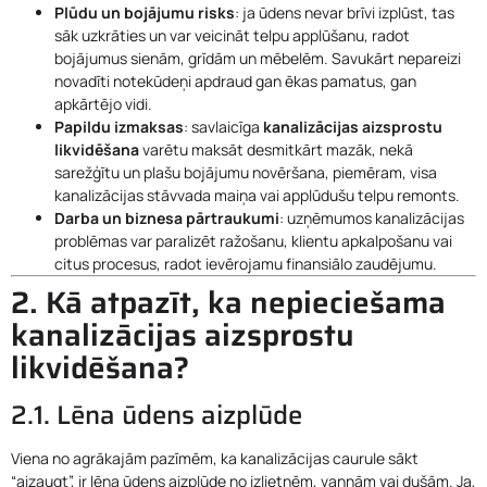
Plūdu un bojājumu risks
: ja ūdens nevar brīvi izplūst, tas
sāk uzkrāties un var veicināt telpu applūšanu, radot
bojājumus sienām, grīdām un mēbelēm. Savukārt nepareizi
novadīti notekūdeņi apdraud gan ēkas pamatus, gan
apkārtējo vidi.
Papildu izmaksas
: savlaicīga
kanalizācijas aizsprostu
likvidēšana
varētu maksāt desmitkārt mazāk, nekā
sarežģītu un plašu bojājumu novēršana, piemēram, visa
kanalizācijas stāvvada maiņa vai applūdušu telpu remonts.
Darba un biznesa pārtraukumi
: uzņēmumos kanalizācijas
problēmas var paralizēt ražošanu, klientu apkalpošanu vai
citus procesus, radot ievērojamu finansiālo zaudējumu.
2. Kā atpazīt, ka nepieciešama
kanalizācijas aizsprostu
likvidēšana?
2.1. Lēna ūdens aizplūde
Viena no agrākajām pazīmēm, ka kanalizācijas caurule sākt
“aizaugt”, ir lēna ūdens aizplūde no izlietnēm, vannām vai dušām. Ja,