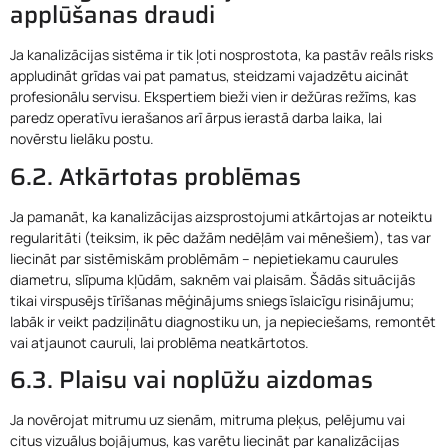
applūšanas draudi
Ja kanalizācijas sistēma ir tik ļoti nosprostota, ka pastāv reāls risks
appludināt grīdas vai pat pamatus, steidzami vajadzētu aicināt
profesionālu servisu. Ekspertiem bieži vien ir dežūras režīms, kas
paredz operatīvu ierašanos arī ārpus ierastā darba laika, lai
novērstu lielāku postu.
6.2. Atkārtotas problēmas
Ja pamanāt, ka kanalizācijas aizsprostojumi atkārtojas ar noteiktu
regularitāti (teiksim, ik pēc dažām nedēļām vai mēnešiem), tas var
liecināt par sistēmiskām problēmām – nepietiekamu caurules
diametru, slīpuma kļūdām, saknēm vai plaisām. Šādās situācijās
tikai virspusējs tīrīšanas mēģinājums sniegs īslaicīgu risinājumu;
labāk ir veikt padziļinātu diagnostiku un, ja nepieciešams, remontēt
vai atjaunot cauruli, lai problēma neatkārtotos.
6.3. Plaisu vai noplūžu aizdomas
Ja novērojat mitrumu uz sienām, mitruma pleķus, pelējumu vai
citus vizuālus bojājumus, kas varētu liecināt par kanalizācijas