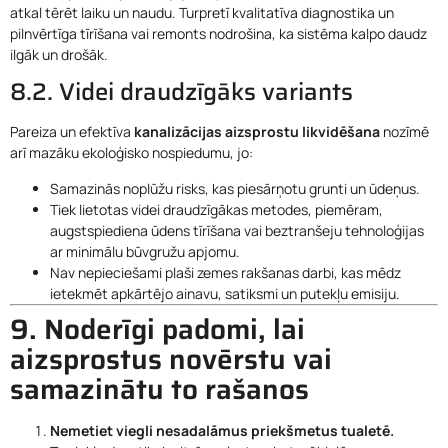
atkal tērēt laiku un naudu. Turpretī kvalitatīva diagnostika un
pilnvērtīga tīrīšana vai remonts nodrošina, ka sistēma kalpo daudz
ilgāk un drošāk.
8.2. Videi draudzīgāks variants
Pareiza un efektīva
kanalizācijas aizsprostu likvidēšana
nozīmē
arī mazāku ekoloģisko nospiedumu, jo:
Samazinās noplūžu risks, kas piesārņotu grunti un ūdeņus.
Tiek lietotas videi draudzīgākas metodes, piemēram,
augstspiediena ūdens tīrīšana vai beztranšeju tehnoloģijas
ar minimālu būvgružu apjomu.
Nav nepieciešami plaši zemes rakšanas darbi, kas mēdz
ietekmēt apkārtējo ainavu, satiksmi un putekļu emisiju.
9. Noderīgi padomi, lai
aizsprostus novērstu vai
samazinātu to rašanos
Nemetiet viegli nesadalāmus priekšmetus tualetē.