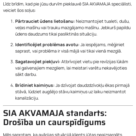
Līdz brīdim, kad pie jūsu durvīm pieklauvē SIA AKVAMAJA speciālisti,
veiciet šos soļus:
Pārtrauciet ūdens lietošanu:
Neizmantojiet tualeti, dušu,
veļas mašīnu vai trauku mazgājamo mašīnu. Jebkurš papildu
ūdens daudzums tikai pasliktinās situāciju.
Identificējiet problēmas avotu:
Ja iespējams, mēģiniet
saprast, vai problēma ir visā mājā vai tikai vienā mezglā.
Sagatavojiet piekļuvi:
Atbrīvojiet vietu pie revīzijas lūkām
vai galvenajiem mezgliem, lai meistari varētu nekavējoties
sākt darbu.
Brīdiniet kaimiņus:
Ja dzīvojat daudzdzīvokļu ēkas pirmajā
stāvā, lūdziet augšējo stāvu kaimiņus uz laiku neizmantot
kanalizāciju.
SIA AKVAMAJA standarts:
Drošība un caurspīdīgums
Mēs saprotam, ka avārijas situācijā klients jūtas neaizsargāts.