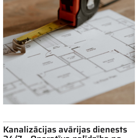
Nekavējies, zvani,
palīdzēsim
Kanalizācijas avārijas dienests