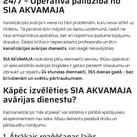
24/7 – Operatīva palīdzība no
Zvanīt 24201201
SIA AKVAMAJA
Kanalizācijas avārija ir viena no tām problēmām, kuru nevar atlikt uz
rītdienu. Tā paralizē dzīvi mājoklī vai darbu uzņēmumā, radot ne
tikai antisanitārus apstākļus, bet arī nopietnus īpašuma bojājumu
draudus. Šādos brīžos ir nepieciešams profesionāls un ātrs
kanalizācijas avārijas dienests
, kas reaģē nekavējoties.
SIA AKVAMAJA
nodrošina pilnu diennakts servisu. Mūsu operatori
un specializētās avārijas brigādes ir gatavi pieņemt izsaukumu un
izbraukt uz objektu
24 stundas diennaktī, 365 dienas gadā – bez
brīvdienām un svētku pārtraukumiem.
Kāpēc izvēlēties SIA AKVAMAJA
avārijas dienestu?
Kad kanalizācija “nāk atpakaļ” vai sistēma ir pilnībā apstājusies,
eksperimentiem nav laika. Mūsu dienests piedāvā drošu un
pārbaudītu risinājumu:
1. Ātrākais reaģēšanas laiks