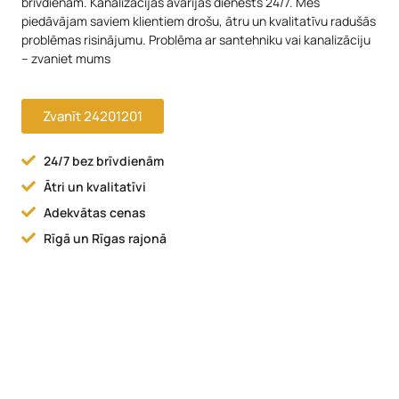
brīvdienām. Kanalizācijas avārijas dienests 24/7. Mēs
piedāvājam saviem klientiem drošu, ātru un kvalitatīvu radušās
problēmas risinājumu. Problēma ar santehniku vai kanalizāciju
– zvaniet mums
Zvanīt 24201201
24/7 bez brīvdienām
Ātri un kvalitatīvi
Adekvātas cenas
Rīgā un Rīgas rajonā