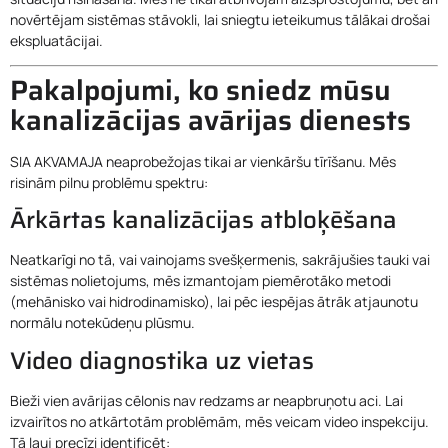
novērtējam sistēmas stāvokli, lai sniegtu ieteikumus tālākai drošai
ekspluatācijai.
Pakalpojumi, ko sniedz mūsu
kanalizācijas avārijas dienests
SIA AKVAMAJA neaprobežojas tikai ar vienkāršu tīrīšanu. Mēs
risinām pilnu problēmu spektru:
Ārkārtas kanalizācijas atbloķēšana
Neatkarīgi no tā, vai vainojams svešķermenis, sakrājušies tauki vai
sistēmas nolietojums, mēs izmantojam piemērotāko metodi
(mehānisko vai hidrodinamisko), lai pēc iespējas ātrāk atjaunotu
normālu notekūdeņu plūsmu.
Video diagnostika uz vietas
Bieži vien avārijas cēlonis nav redzams ar neapbruņotu aci. Lai
izvairītos no atkārtotām problēmām, mēs veicam video inspekciju.
Tā ļauj precīzi identificēt: