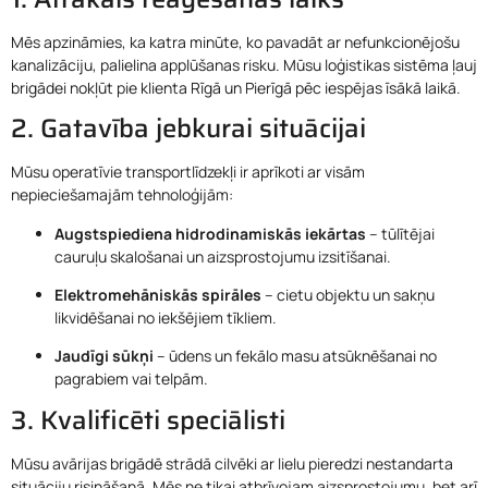
Mēs apzināmies, ka katra minūte, ko pavadāt ar nefunkcionējošu
kanalizāciju, palielina applūšanas risku. Mūsu loģistikas sistēma ļauj
brigādei nokļūt pie klienta Rīgā un Pierīgā pēc iespējas īsākā laikā.
2. Gatavība jebkurai situācijai
Mūsu operatīvie transportlīdzekļi ir aprīkoti ar visām
nepieciešamajām tehnoloģijām:
Augstspiediena hidrodinamiskās iekārtas
– tūlītējai
cauruļu skalošanai un aizsprostojumu izsitīšanai.
Elektromehāniskās spirāles
– cietu objektu un sakņu
likvidēšanai no iekšējiem tīkliem.
Jaudīgi sūkņi
– ūdens un fekālo masu atsūknēšanai no
pagrabiem vai telpām.
3. Kvalificēti speciālisti
Mūsu avārijas brigādē strādā cilvēki ar lielu pieredzi nestandarta
situāciju risināšanā. Mēs ne tikai atbrīvojam aizsprostojumu, bet arī