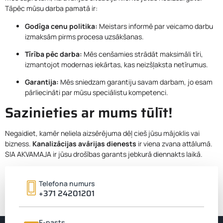
Tāpēc mūsu darba pamatā ir:
Godīga cenu politika:
Meistars informē par veicamo darbu
izmaksām pirms procesa uzsākšanas.
Tīrība pēc darba:
Mēs cenšamies strādāt maksimāli tīri,
izmantojot modernas iekārtas, kas neizšļaksta netīrumus.
Garantija:
Mēs sniedzam garantiju savam darbam, jo esam
pārliecināti par mūsu speciālistu kompetenci.
Sazinieties ar mums tūlīt!
Negaidiet, kamēr neliela aizsērējuma dēļ cieš jūsu mājoklis vai
bizness.
Kanalizācijas avārijas dienests
ir viena zvana attālumā.
SIA AKVAMAJA ir jūsu drošības garants jebkurā diennakts laikā.
Mēs piedāvājam saviem klientiem drošu, ātru un kvalitatīvu
radušās problēmas risinājumu.
Telefona numurs
+371 24201201
Zvaniet SIA AKVAMAJA – mēs strādājam 24/7, lai jūs
varētu justies droši!
E-pasts