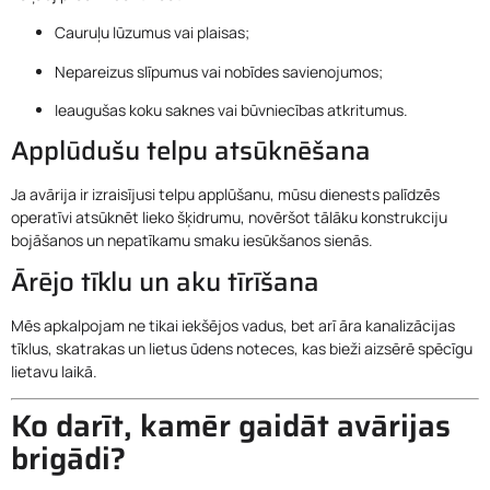
Cauruļu lūzumus vai plaisas;
Nepareizus slīpumus vai nobīdes savienojumos;
Ieaugušas koku saknes vai būvniecības atkritumus.
Applūdušu telpu atsūknēšana
Ja avārija ir izraisījusi telpu applūšanu, mūsu dienests palīdzēs
operatīvi atsūknēt lieko šķidrumu, novēršot tālāku konstrukciju
bojāšanos un nepatīkamu smaku iesūkšanos sienās.
Ārējo tīklu un aku tīrīšana
Mēs apkalpojam ne tikai iekšējos vadus, bet arī āra kanalizācijas
tīklus, skatrakas un lietus ūdens noteces, kas bieži aizsērē spēcīgu
lietavu laikā.
Ko darīt, kamēr gaidāt avārijas
brigādi?