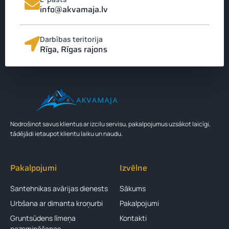
info@akvamaja.lv
Darbības teritorija
Rīga, Rīgas rajons
Nodrošinot savus klientus ar izcilu servisu, pakalpojumus uzsākot laicīgi,
tādējādi ietaupot klientu laiku un naudu.
Pakalpojumi
Izvēlne
Santehnikas avārijas dienests
Sākums
Urbšana ar dimanta kroņurbi
Pakalpojumi
Gruntsūdens līmeņa
Kontakti
pazemināšanas