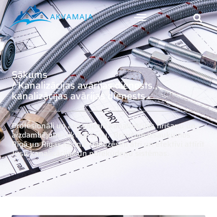
Sākums
/ Kanalizācijas avārijas dienests.,
kanalizācijas avārijas dienests
Profesionāli un ātri veicam kanalizācijas tīrīšanu un
aizdambējumu likvidēšanu. Braucam izsaukumos
Rīgā un Rīgas rajonā. Palīdzēsim ātri un efektīvi attīrīt
Jūsu kanalizācijas un notekūdeņu sistēmas.